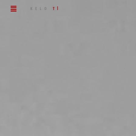
KELO
EVENT
|